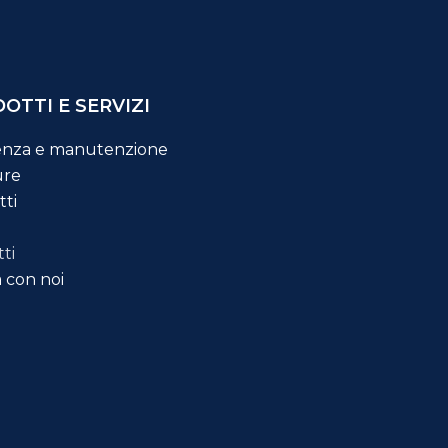
OTTI E SERVIZI
tenza e manutenzione
ure
tti
ti
 con noi