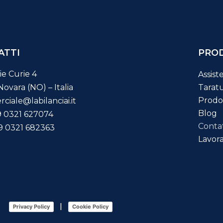
ATTI
PROD
ie Curie 4
Assis
ovara (NO) – Italia
Tarat
Prodo
iale@labilanciai.it
Blog
9 0321 627074
Contat
9 0321 682363
Lavora
|
Privacy Policy
Cookie Policy