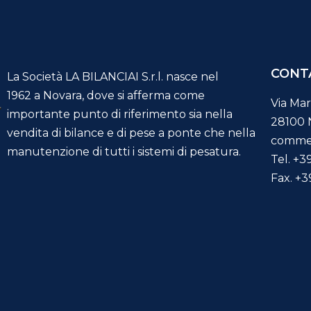
CONT
La Società LA BILANCIAI S.r.l. nasce nel
1962 a Novara, dove si afferma come
Via Mar
importante punto di riferimento sia nella
28100 N
vendita di bilance e di pese a ponte che nella
commerc
manutenzione di tutti i sistemi di pesatura.
Tel.
+3
Fax.
+3