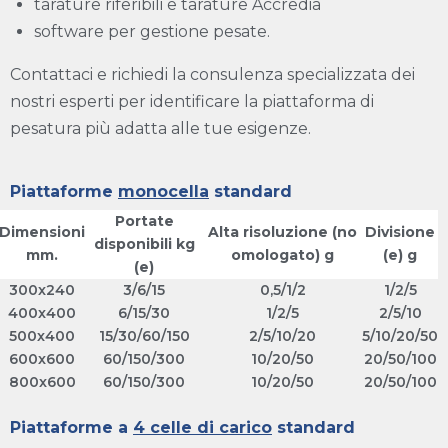
tarature riferibili e tarature Accredia
software per gestione pesate.
Contattaci e richiedi la consulenza specializzata dei
nostri esperti per identificare la piattaforma di
pesatura più adatta alle tue esigenze.
Piattaforme
monocella
standard
Portate
Dimensioni
Alta risoluzione (no
Divisione
disponibili kg
mm.
omologato) g
(e) g
(e)
300x240
3/6/15
0,5/1/2
1/2/5
400x400
6/15/30
1/2/5
2/5/10
500x400
15/30/60/150
2/5/10/20
5/10/20/50
600x600
60/150/300
10/20/50
20/50/100
800x600
60/150/300
10/20/50
20/50/100
Piattaforme a
4 celle di carico
standard