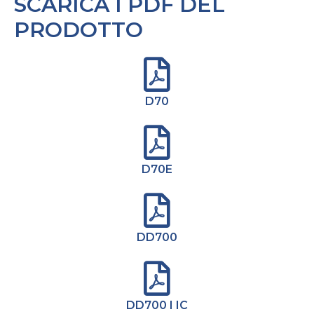
SCARICA I PDF DEL
PRODOTTO
D70
D70E
DD700
DD700 I IC