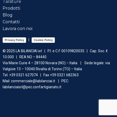
Tarature
Prodotti
Blog
Contatti
Lavora con noi
|
Privacy Policy
Cookie Policy
© 2025 LA BILANCIAI srl | P.I. e C.F. 00109820035 | Cap. Soc. €
10.000 | REA NO – 84440
Via Marie Curie 4 – 28100 Novara (NO) – Italia | Sede legale: via
Valgioie 13 – 10040 Rivalta di Torino (TO) – Italia
Tel.
+39 0321 627074
| Fax
+39 0321 682363
Mail: commerciale
@labilanciai.it
| PEC:
labilanciaisrl@pec.confartigianato.it